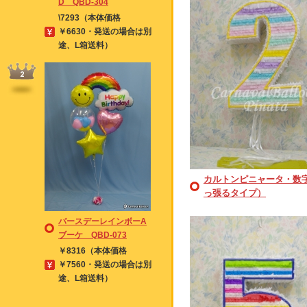
D QBD-304
\7293（本体価格
￥6630・発送の場合は別
途、L箱送料）
カルトンピニャータ・数
っ張るタイプ）
バースデーレインボーA
ブーケ QBD-073
￥8316（本体価格
￥7560・発送の場合は別
途、L箱送料）