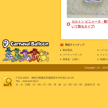
カルトン ピニャータ・数字
いて割るタイプ)
商品ラインナップ
限定商品
バース
パーティーグッズ
１ｓｔ
発表会・お祝い
結婚の
Copyright（C） 2012 
〒224-0003 神奈川県横浜市都筑区中川中央1-22-16
TEL：045-910-5017
火・土・日祝 11：00～17：00 木・金 11：00～18：00 定休日:月・水