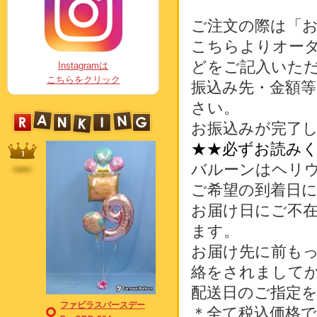
ご注文の際は「
こちらよりオー
どをご記入いた
Instagramは
こちらをクリック
振込み先・金額
さい。
お振込みが完了
★★必ずお読み
バルーンはヘリ
ご希望の到着日
お届け日にご不
ます。
お届け先に前も
絡をされまして
配送日のご指定
ファビラスバースデー
＊全て税込価格