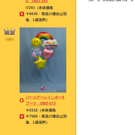
D QBD-304
\7293（本体価格
￥6630・発送の場合は別
途、L箱送料）
バースデーレインボーA
ブーケ QBD-073
￥8316（本体価格
￥7560・発送の場合は別
途、L箱送料）